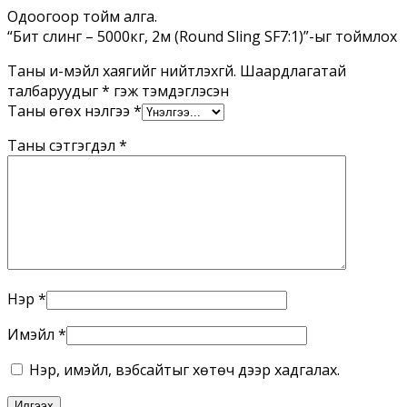
Ширхэг
Одоогоор тойм алга.
“Битүү слинг – 5000кг, 2м (Round Sling SF7:1)”-ыг тоймлох
Таны и-мэйл хаягийг нийтлэхгүй.
Шаардлагатай
талбаруудыг
*
гэж тэмдэглэсэн
Таны өгөх үнэлгээ
*
Таны сэтгэгдэл
*
Нэр
*
Имэйл
*
Нэр, имэйл, вэбсайтыг хөтөч дээр хадгалах.