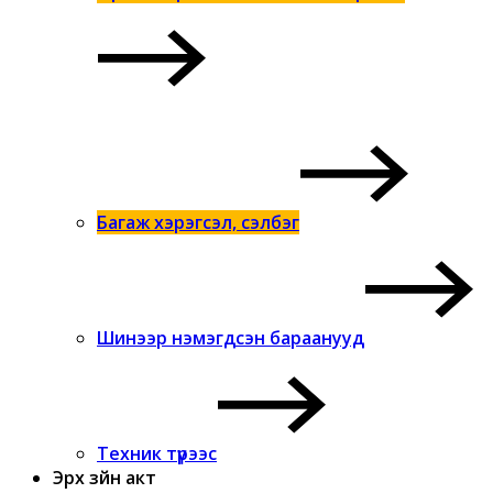
Багаж хэрэгсэл, сэлбэг
Шинээр нэмэгдсэн бараанууд
Техник түрээс
Эрх зүйн акт