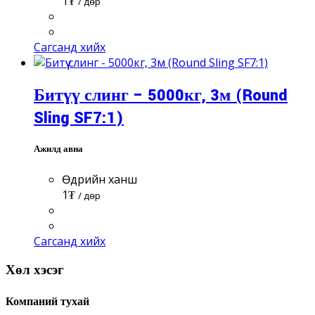
1
₮
/ Өдөр
Сагсанд хийх
Битүү слинг – 5000кг, 3м (Round
Sling SF7:1)
Ажилд авна
Өдрийн ханш
1
₮
/ Өдөр
Сагсанд хийх
Хөл хэсэг
Компаний тухай