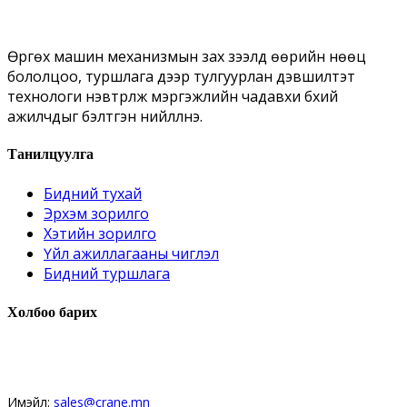
Өргөх машин механизмын зах зээлд өөрийн нөөц
бололцоо, туршлага дээр тулгуурлан дэвшилтэт
технологи нэвтрүүлж мэргэжлийн чадавхи бүхий
ажилчдыг бэлтгэн нийлүүлнэ.
Танилцуулга
Бидний тухай
Эрхэм зорилго
Хэтийн зорилго
Үйл ажиллагааны чиглэл
Бидний туршлага
Холбоо барих
Худалдааны хэлтэс
Имэйл:
sales@crane.mn