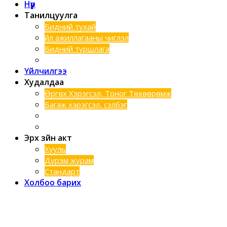
Нүүр
Танилцуулга
Бидний тухай
Үйл ажиллагааны чиглэл
Бидний туршлага
Хэтийн зорилго
Үйлчилгээ
Худалдаа
Өргөх Хэрэгсэл, Тоног Төхөөрөмж
Багаж хэрэгсэл, сэлбэг
Шинээр нэмэгдсэн бараанууд
Техник түрээс
Эрх зүйн акт
Хууль
Дүрэм журам
Стандарт
Холбоо барих