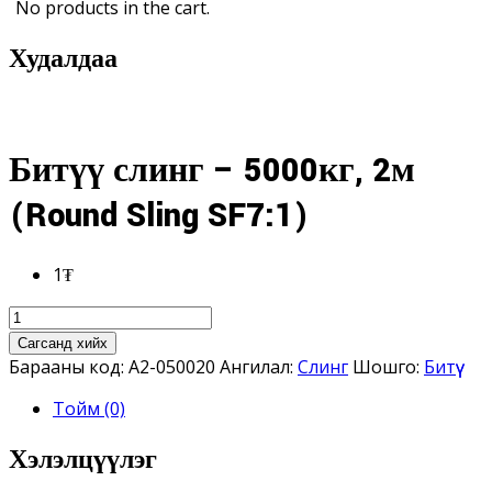
No products in the cart.
Худалдаа
Битүү слинг – 5000кг, 2м
(Round Sling SF7:1)
1
₮
Битүү
слинг
Сагсанд хийх
-
Барааны код:
A2-050020
Ангилал:
Слинг
Шошго:
Битүү
5000кг,
Тойм (0)
2м
(Round
Хэлэлцүүлэг
Sling
SF7:1)