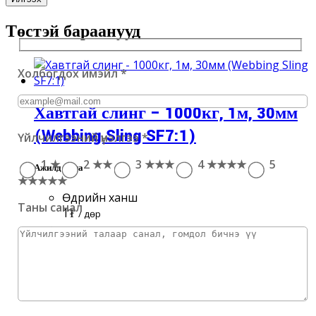
Төстэй бараанууд
Холбогдох имэйл
*
Хавтгай слинг – 1000кг, 1м, 30мм
(Webbing Sling SF7:1)
Үйлчилгээний үнэлгээ
*
1 ★
2 ★★
3 ★★★
4 ★★★★
5
Ажилд авна
★★★★★
Өдрийн ханш
Таны санал
1
₮
/ Өдөр
Сагсанд хийх