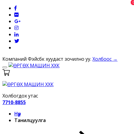
Компаний Фэйсбүүк хуудаст зочилно уу.
Холбоос →
Холбогдох утас
7710-8855
Нүүр
Танилцуулга