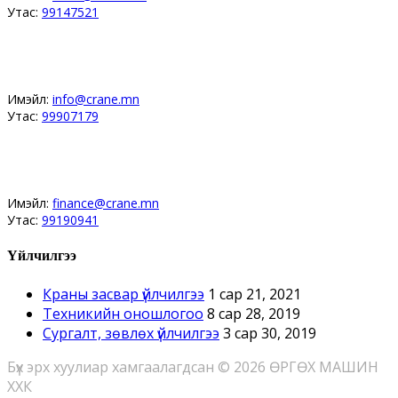
Утас:
99147521
Засвар, угсралт, магадлан үйлчилгээ
Имэйл:
info@crane.mn
Утас:
99907179
Сургалт, санхүү бүртгэл мэдээлэл
Имэйл:
finance@crane.mn
Утас:
99190941
Үйлчилгээ
Краны засвар үйлчилгээ
1 сар 21, 2021
Техникийн оношлогоо
8 сар 28, 2019
Сургалт, зөвлөх үйлчилгээ
3 сар 30, 2019
Бүх эрх хуулиар хамгаалагдсан © 2026 ӨРГӨХ МАШИН
ХХК