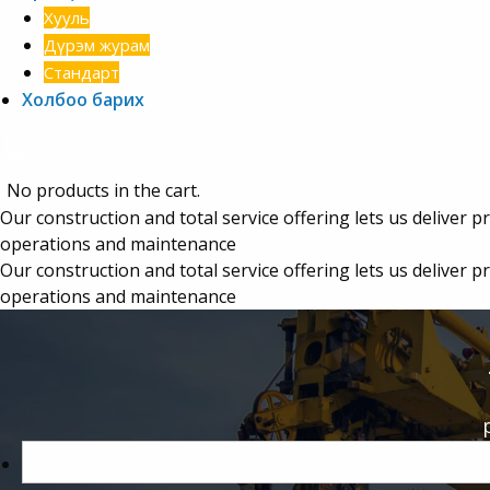
Хууль
Дүрэм журам
Стандарт
Холбоо барих
No products in the cart.
Our construction and total service offering lets us deliver projects in their entirety. We can lead projects all the way from the initial concept phase to long-term asset management,
operations and maintenance
Our construction and total service offering lets us deliver projects in their entirety. We can lead projects all the way from the initial concept phase to long-term asset management,
operations and maintenance