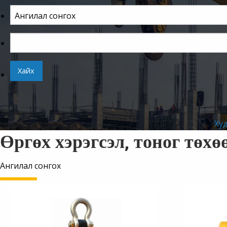
Х
Өргөх хэрэгсэл, тоног төх
Ангилал сонгох