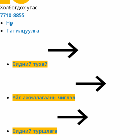
Холбогдох утас
7710-8855
Нүүр
Танилцуулга
Бидний тухай
Үйл ажиллагааны чиглэл
Бидний туршлага