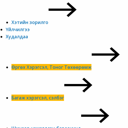
Хэтийн зорилго
Үйлчилгээ
Худалдаа
Өргөх Хэрэгсэл, Тоног Төхөөрөмж
Багаж хэрэгсэл, сэлбэг