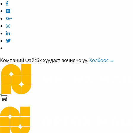
Компаний Фэйсбүүк хуудаст зочилно уу.
Холбоос →