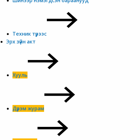
Шинээр нэмэгдсэн бараанууд
Техник түрээс
Эрх зүйн акт
Хууль
Дүрэм журам