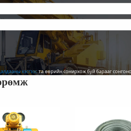
удалдааны хэсгээс
та өөрийн сонирхож буй барааг сонгоно 
өөрөмж