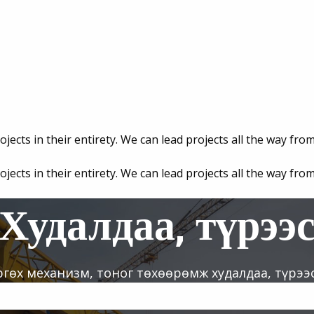
Худалдаа, түрээ
Өргөх механизм, тоног төхөөрөмж худалдаа, түрээс