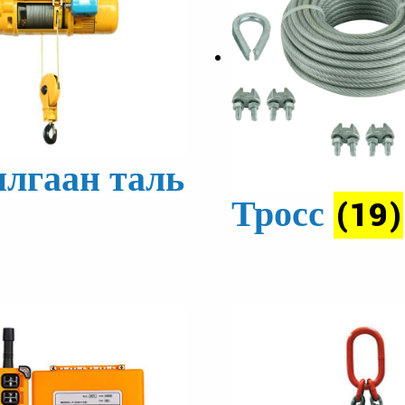
хилгаан таль
Тросс
(19)