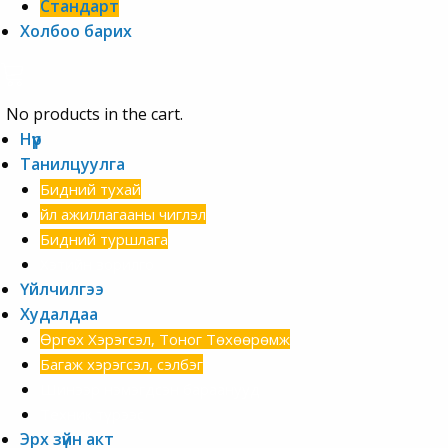
Стандарт
Холбоо барих
No products in the cart.
Нүүр
Танилцуулга
Бидний тухай
Үйл ажиллагааны чиглэл
Бидний туршлага
Хэтийн зорилго
Үйлчилгээ
Худалдаа
Өргөх Хэрэгсэл, Тоног Төхөөрөмж
Багаж хэрэгсэл, сэлбэг
Шинээр нэмэгдсэн бараанууд
Техник түрээс
Эрх зүйн акт