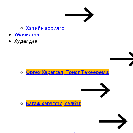
Хэтийн зорилго
Үйлчилгээ
Худалдаа
Өргөх Хэрэгсэл, Тоног Төхөөрөмж
Багаж хэрэгсэл, сэлбэг