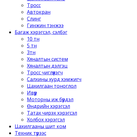
Тросс
Автокран
Слинг
Гинжин тэнжээ
Багаж хэрэгсэл, сэлбэг
10 тн
5 тн
3тн
Хяналтын систем
Хяналтын дэлгэц
Тросс чиглүүлэгч
Салхины хурд хэмжигч
Цахилгаан тоноглол
Ивүүр
Моторны иж бүрдэл
Өндрийн хэрэгсэл
Татах чирэх хэрэгсэл
Холбох хэрэгсэл
Цахилгааны шит ком
Техник түрээс