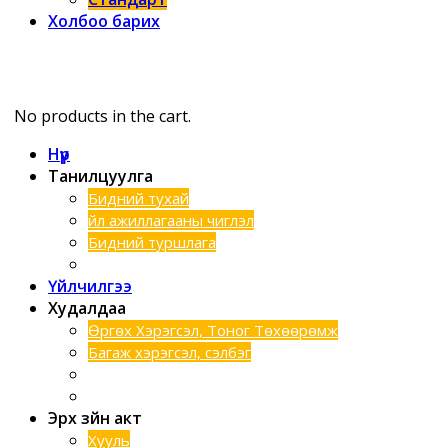
Холбоо барих
No products in the cart.
Нүүр
Танилцуулга
Бидний тухай
Үйл ажиллагааны чиглэл
Бидний туршлага
Хэтийн зорилго
Үйлчилгээ
Худалдаа
Өргөх Хэрэгсэл, Тоног Төхөөрөмж
Багаж хэрэгсэл, сэлбэг
Шинээр нэмэгдсэн бараанууд
Техник түрээс
Эрх зүйн акт
Хууль