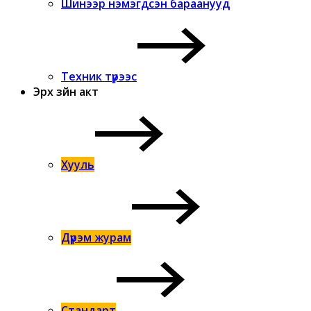
Шинээр нэмэгдсэн бараанууд
Техник түрээс
Эрх зүйн акт
Хууль
Дүрэм журам
Стандарт