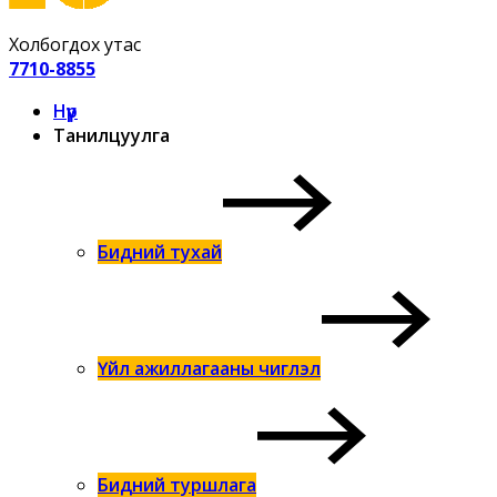
Холбогдох утас
7710-8855
Нүүр
Танилцуулга
Бидний тухай
Үйл ажиллагааны чиглэл
Бидний туршлага