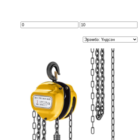
Хамгийн
Хамгийн
бага
их
үнэ
үнэ