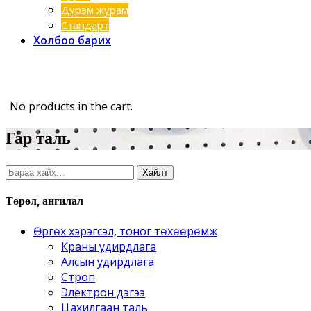
Дүрэм журам
Стандарт
Холбоо барих
No products in the cart.
гар таль
Хайлт:
Хайлт
Төрөл, ангилал
Өргөх хэрэгсэл, тоног төхөөрөмж
Краны удирдлага
Алсын удирдлага
Строп
Электрон дэгээ
Цахилгаан таль