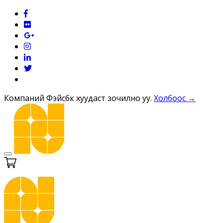
Компаний Фэйсбүүк хуудаст зочилно уу.
Холбоос →