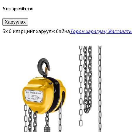
Үнэ эрэмбэлэх
Харуулах
бүх 6 илэрцийг харуулж байна
Торон харагдац
Жагсаалты