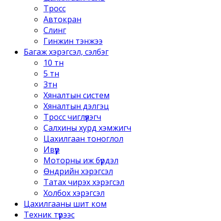
Тросс
Автокран
Слинг
Гинжин тэнжээ
Багаж хэрэгсэл, сэлбэг
10 тн
5 тн
3тн
Хяналтын систем
Хяналтын дэлгэц
Тросс чиглүүлэгч
Салхины хурд хэмжигч
Цахилгаан тоноглол
Ивүүр
Моторны иж бүрдэл
Өндрийн хэрэгсэл
Татах чирэх хэрэгсэл
Холбох хэрэгсэл
Цахилгааны шит ком
Техник түрээс