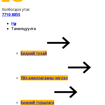
Холбогдох утас
7710-8855
Нүүр
Танилцуулга
Бидний тухай
Үйл ажиллагааны чиглэл
Бидний туршлага