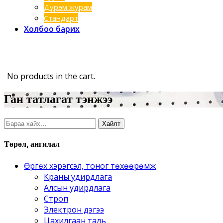
Дүрэм журам
Стандарт
Холбоо барих
No products in the cart.
ган татлагат тэнжээ
Хайлт:
Хайлт
Төрөл, ангилал
Өргөх хэрэгсэл, тоног төхөөрөмж
Краны удирдлага
Алсын удирдлага
Строп
Электрон дэгээ
Цахилгаан таль