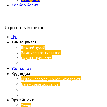
Холбоо барих
No products in the cart.
Нүүр
Танилцуулга
Бидний тухай
Үйл ажиллагааны чиглэл
Бидний туршлага
Хэтийн зорилго
Үйлчилгээ
Худалдаа
Өргөх Хэрэгсэл, Тоног Төхөөрөмж
Багаж хэрэгсэл, сэлбэг
Шинээр нэмэгдсэн бараанууд
Техник түрээс
Эрх зүйн акт
Хууль