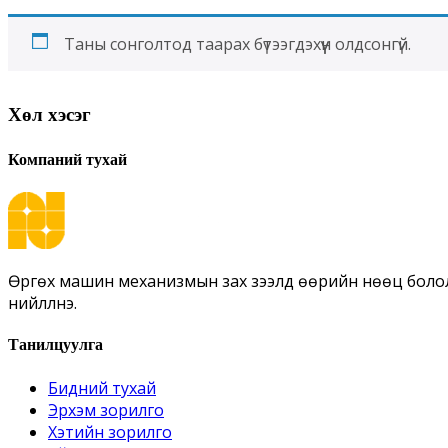
Таны сонголтод таарах бүтээгдэхүүн олдсонгүй.
Хөл хэсэг
Компаний тухай
Өргөх машин механизмын зах зээлд өөрийн нөөц бололцоо, туршлага дээр тулгуурлан дэвшилтэт технологи нэвтрүүлж мэргэжлийн чадавхи бүхий ажилчдыг бэлтгэн
нийлүүлнэ.
Танилцуулга
Бидний тухай
Эрхэм зорилго
Хэтийн зорилго