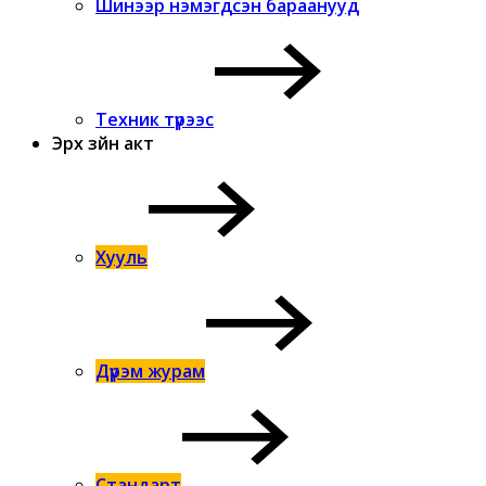
Шинээр нэмэгдсэн бараанууд
Техник түрээс
Эрх зүйн акт
Хууль
Дүрэм журам
Стандарт