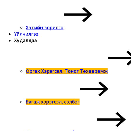
Хэтийн зорилго
Үйлчилгээ
Худалдаа
Өргөх Хэрэгсэл, Тоног Төхөөрөмж
Багаж хэрэгсэл, сэлбэг