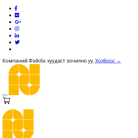
Компаний Фэйсбүүк хуудаст зочилно уу.
Холбоос →