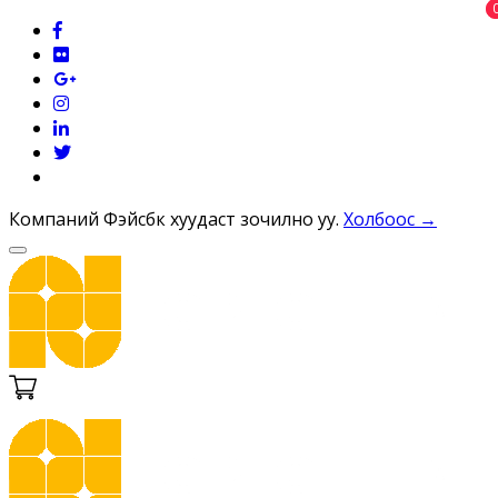
Компаний Фэйсбүүк хуудаст зочилно уу.
Холбоос →