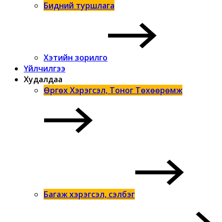
Бидний туршлага
Хэтийн зорилго
Үйлчилгээ
Худалдаа
Өргөх Хэрэгсэл, Тоног Төхөөрөмж
Багаж хэрэгсэл, сэлбэг