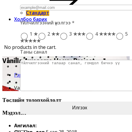
Стандарт
Холбоо барих
Үйлчилгээний үнэлгээ
*
1 ★
2 ★★
3 ★★★
4 ★★★★
5
★★★★★
No products in the cart.
Таны санал
Vanilla Awesome Heavy Project – 1
Гэр
Vanilla Awesome Heavy Project – 1
Төслийн тодорхойлолт
Мэдээлэл
Ангилал:
Он, Сар, Өдөр
5 сар 28, 2018