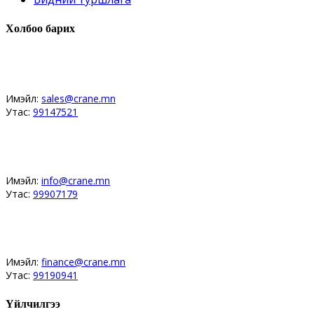
Холбоо барих
Худалдааны хэлтэс
Имэйл:
sales@crane.mn
Утас:
99147521
Засвар, угсралт, магадлан үйлчилгээ
Имэйл:
info@crane.mn
Утас:
99907179
Сургалт, санхүү бүртгэл мэдээлэл
Имэйл:
finance@crane.mn
Утас:
99190941
Үйлчилгээ