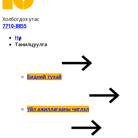
Холбогдох утас
7710-8855
Нүүр
Танилцуулга
Бидний тухай
Үйл ажиллагааны чиглэл