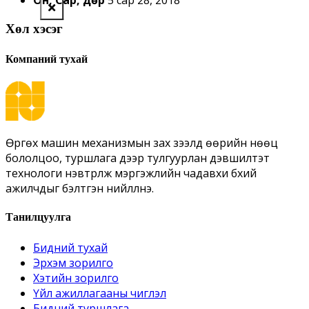
Хөл хэсэг
Компаний тухай
Өргөх машин механизмын зах зээлд өөрийн нөөц
бололцоо, туршлага дээр тулгуурлан дэвшилтэт
технологи нэвтрүүлж мэргэжлийн чадавхи бүхий
ажилчдыг бэлтгэн нийлүүлнэ.
Танилцуулга
Бидний тухай
Эрхэм зорилго
Хэтийн зорилго
Үйл ажиллагааны чиглэл
Бидний туршлага