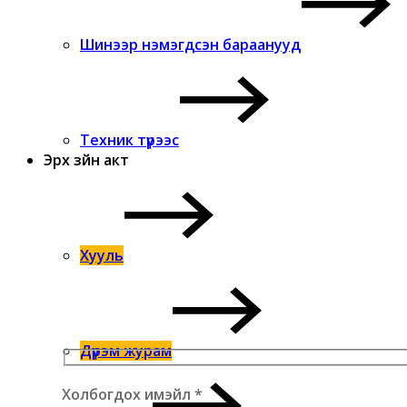
Шинээр нэмэгдсэн бараанууд
Техник түрээс
Эрх зүйн акт
Хууль
Дүрэм журам
Холбогдох имэйл
*