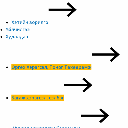
Хэтийн зорилго
Үйлчилгээ
Худалдаа
Өргөх Хэрэгсэл, Тоног Төхөөрөмж
Багаж хэрэгсэл, сэлбэг