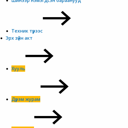
Шинээр нэмэгдсэн бараанууд
Техник түрээс
Эрх зүйн акт
Хууль
Дүрэм журам