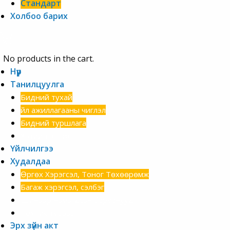
Стандарт
Холбоо барих
No products in the cart.
Нүүр
Танилцуулга
Бидний тухай
Үйл ажиллагааны чиглэл
Бидний туршлага
Хэтийн зорилго
Үйлчилгээ
Худалдаа
Өргөх Хэрэгсэл, Тоног Төхөөрөмж
Багаж хэрэгсэл, сэлбэг
Шинээр нэмэгдсэн бараанууд
Техник түрээс
Эрх зүйн акт