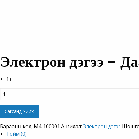
Электрон дэгээ – Да
1
₮
Электрон
дэгээ
-
Сагсанд хийх
Даац
10000кг
Барааны код:
M4-100001
Ангилал:
Электрон дэгээ
Шошго
(Electronic
Тойм (0)
hook,