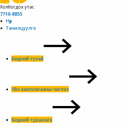
Холбогдох утас
7710-8855
Нүүр
Танилцуулга
Бидний тухай
Үйл ажиллагааны чиглэл
Бидний туршлага