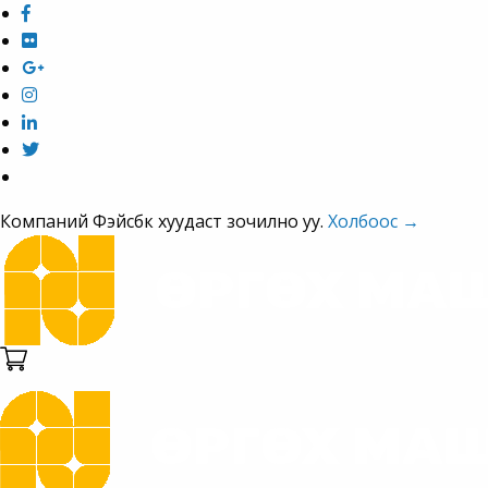
Компаний Фэйсбүүк хуудаст зочилно уу.
Холбоос →