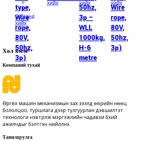
хийх
хийх
хийх
type,
50hz,
Wire
Сагсанд
Wire
3p –
rope,
хийх
rope,
WLL
80V,
80V,
1000kg,
50hz,
50hz,
H-6
3p)
Хөл хэсэг
3p)
metre
Компаний тухай
Өргөх машин механизмын зах зээлд өөрийн нөөц
бололцоо, туршлага дээр тулгуурлан дэвшилтэт
технологи нэвтрүүлж мэргэжлийн чадавхи бүхий
ажилчдыг бэлтгэн нийлүүлнэ.
Танилцуулга