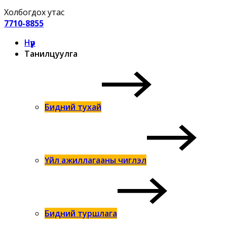
Холбогдох утас
7710-8855
Нүүр
Танилцуулга
Бидний тухай
Үйл ажиллагааны чиглэл
Бидний туршлага