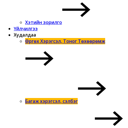
Хэтийн зорилго
Үйлчилгээ
Худалдаа
Өргөх Хэрэгсэл, Тоног Төхөөрөмж
Багаж хэрэгсэл, сэлбэг