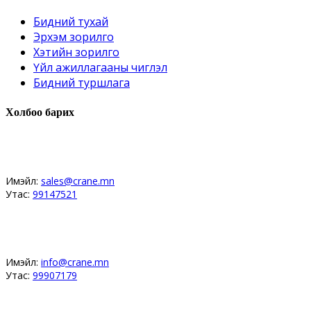
Бидний тухай
Эрхэм зорилго
Хэтийн зорилго
Үйл ажиллагааны чиглэл
Бидний туршлага
Холбоо барих
Худалдааны хэлтэс
Имэйл:
sales@crane.mn
Утас:
99147521
Засвар, угсралт, магадлан үйлчилгээ
Имэйл:
info@crane.mn
Утас:
99907179
Сургалт, санхүү бүртгэл мэдээлэл