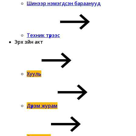
Шинээр нэмэгдсэн бараанууд
Техник түрээс
Эрх зүйн акт
Хууль
Дүрэм журам