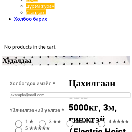
Дүрэм журам
Стандарт
Холбоо барих
No products in the cart.
Худалдаа
Цахилгаан
Холбогдох имэйл
*
таль –
5000кг, 3м,
Үйлчилгээний үнэлгээ
*
гинжтэй
1 ★
2 ★★
3 ★★★
4 ★★★★
5 ★★★★★
(Electric Hoist,