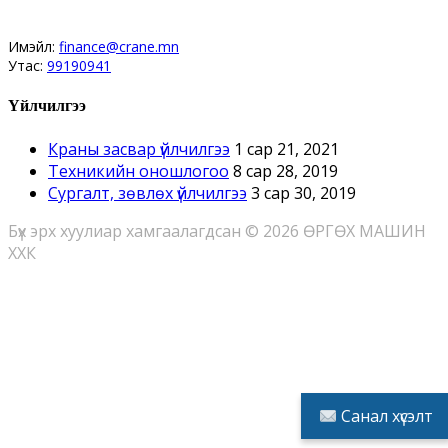
Имэйл:
finance@crane.mn
Утас:
99190941
Үйлчилгээ
Краны засвар үйлчилгээ
1 сар 21, 2021
Техникийн оношлогоо
8 сар 28, 2019
Сургалт, зөвлөх үйлчилгээ
3 сар 30, 2019
Бүх эрх хуулиар хамгаалагдсан © 2026 ӨРГӨХ МАШИН
ХХК
Санал хүсэлт