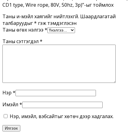
rope,
CD1 type, Wire rope, 80V, 50hz, 3p)”-ыг тоймлох
80V,
50hz,
Таны и-мэйл хаягийг нийтлэхгүй.
Шаардлагатай
3p)
талбаруудыг
*
гэж тэмдэглэсэн
Ширхэг
Таны өгөх үнэлгээ
*
Таны сэтгэгдэл
*
Нэр
*
Имэйл
*
Нэр, имэйл, вэбсайтыг хөтөч дээр хадгалах.