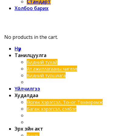
Стандарт
Холбоо барих
No products in the cart.
Нүүр
Танилцуулга
Бидний тухай
Үйл ажиллагааны чиглэл
Бидний туршлага
Хэтийн зорилго
Үйлчилгээ
Худалдаа
Өргөх Хэрэгсэл, Тоног Төхөөрөмж
Багаж хэрэгсэл, сэлбэг
Шинээр нэмэгдсэн бараанууд
Техник түрээс
Эрх зүйн акт
Хууль