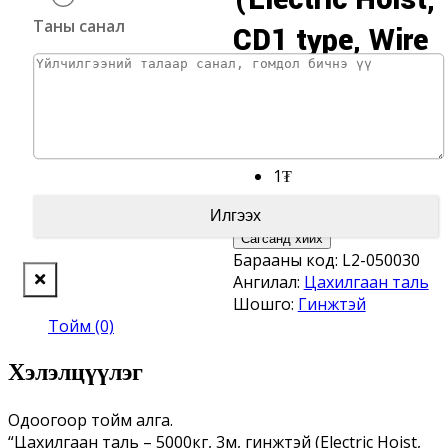
Таны санал
CD1 type, Wire
rope, 80V,
50hz, 3p)
1
₮
Цахилгаан
таль
Сагсанд хийх
-
Барааны код:
L2-050030
5000кг,
Ангилал:
Цахилгаан таль
3м,
Шошго:
Гинжтэй
гинжтэй
Тойм (0)
(Electric
Hoist,
Хэлэлцүүлэг
CD1
type,
Одоогоор тойм алга.
Wire
“Цахилгаан таль – 5000кг, 3м, гинжтэй (Electric Hoist,