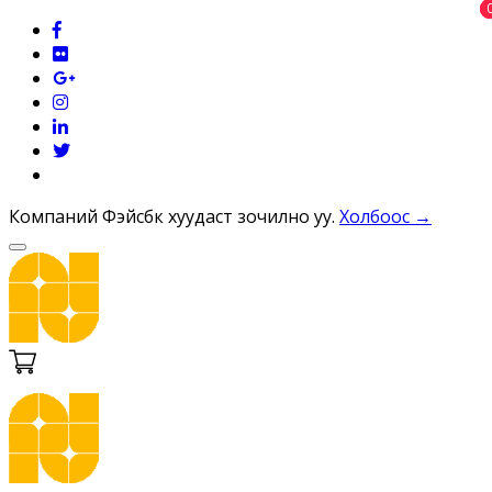
Компаний Фэйсбүүк хуудаст зочилно уу.
Холбоос →