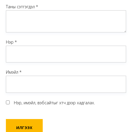
Таны сэтгэгдэл
*
Нэр
*
Имэйл
*
Нэр, имэйл, вэбсайтыг хөтөч дээр хадгалах.