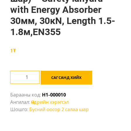
with Energy Absorber
30мм, 30кN, Length 1.5-
1.8м,EN355
1
₮
Бүсний
САГСАНД ХИЙХ
2
салаа
Барааны код:
H1-000010
оосор
Ангилал:
Өндрийн хэрэгсэл
(уналт
Шошго:
Бүсний оосор 2 салаа шар
сааруулагчтай,
шар)
-