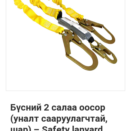
Бүсний 2 салаа оосор
(уналт сааруулагчтай,
шар) – Safety lanyard