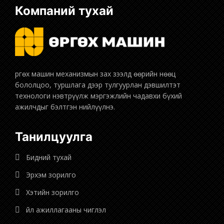
Компаний тухай
бололцоо, туршлага дээр тулгуурлан дэвшилтэт
технологи нэвтрүүлж мэргэжлийн чадавхи бүхий
ажилчдыг бэлтгэн нийлүүлнэ.
Танилцуулга
Бидний тухай
Эрхэм зорилго
Хэтийн зорилго
Үйл ажиллагааны чиглэл