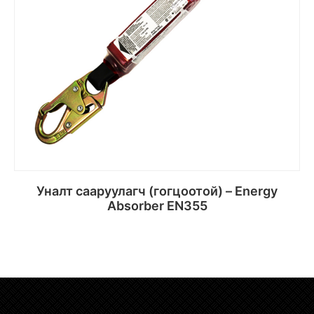
Уналт сааруулагч (гогцоотой) – Energy
Absorber EN355
Сагсанд хийх