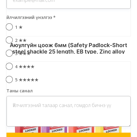
Үйлчилгээний үнэлгээ
*
1 ★
2 ★★
Аюулгүйн цоож 6мм (Safety Padlock-Short
steel shackle 25 length, EB type, Zinc alloy
3 ★★★
cylinder, 2 keys/lock
4 ★★★★
Сагсанд хийх
5 ★★★★★
Таны санал