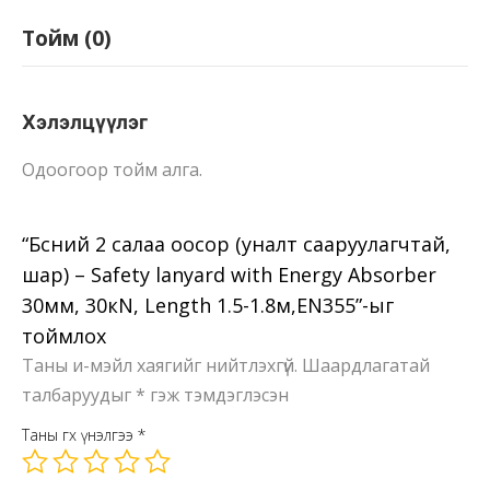
Safety
lanyard
Тойм (0)
with
Energy
Absorber
Хэлэлцүүлэг
30мм,
Одоогоор тойм алга.
30кN,
Length
1.5-
“Бүсний 2 салаа оосор (уналт сааруулагчтай,
1.8м,EN355
шар) – Safety lanyard with Energy Absorber
Ширхэг
30мм, 30кN, Length 1.5-1.8м,EN355”-ыг
тоймлох
Таны и-мэйл хаягийг нийтлэхгүй.
Шаардлагатай
талбаруудыг
*
гэж тэмдэглэсэн
Таны өгөх үнэлгээ
*