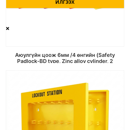
Аюулгүйн цоож 6мм /4 өнгийн (Safety
Padlock-BD type, Zinc alloy cylinder, 2
keys/lock)
Сагсанд хийх