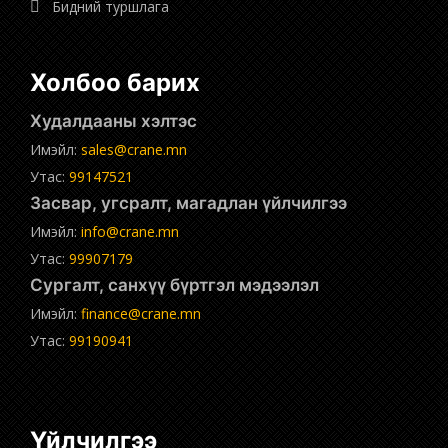
Бидний туршлага
Холбоо барих
Худалдааны хэлтэс
Имэйл:
sales@crane.mn
Утас:
99147521
Засвар, угсралт, магадлан үйлчилгээ
Имэйл:
info@crane.mn
Утас:
99907179
Сургалт, санхүү бүртгэл мэдээлэл
Имэйл:
finance@crane.mn
Утас:
99190941
Үйлчилгээ