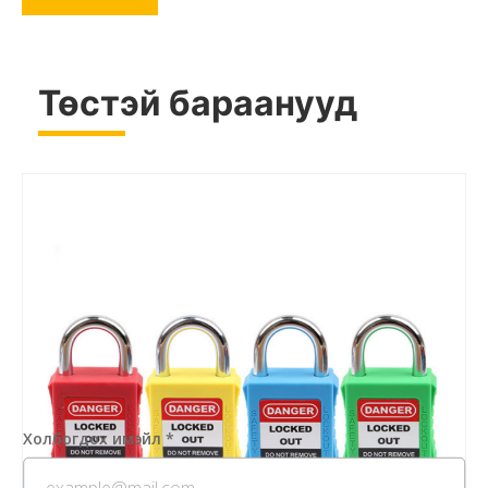
Төстэй бараанууд
Холбогдох имэйл
*