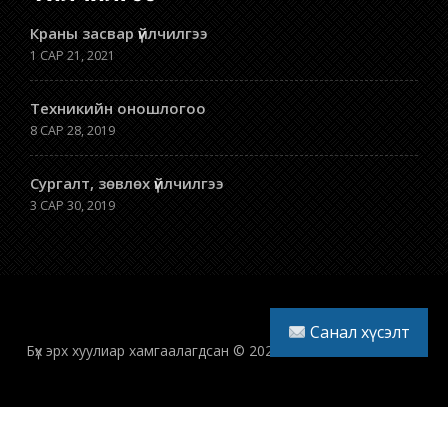
Краны засвар үйлчилгээ
1 САР 21, 2021
Техникийн оношлогоо
8 САР 28, 2019
Сургалт, зөвлөх үйлчилгээ
3 САР 30, 2019
Санал хүсэлт
Бүх эрх хуулиар хамгаалагдсан © 2026 ӨРГӨХ МАШИН ХХК